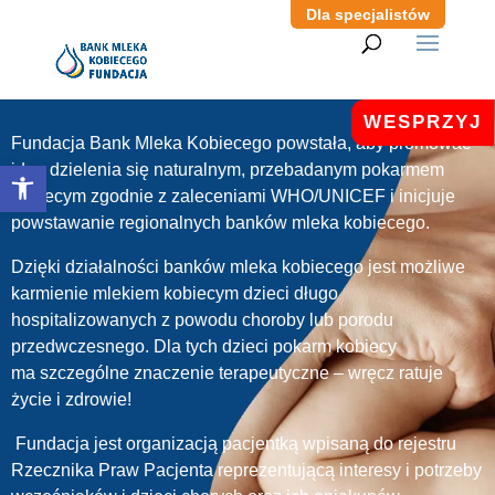
Dla specjalistów
WESPRZYJ
Fundacja Bank Mleka Kobiecego powstała, aby promować
Otwórz pasek narzędzi
ideę dzielenia się naturalnym, przebadanym pokarmem
kobiecym zgodnie z zaleceniami WHO/UNICEF i inicjuje
powstawanie regionalnych banków mleka kobiecego.
Dzięki działalności banków mleka kobiecego jest możliwe
karmienie mlekiem kobiecym dzieci długo
hospitalizowanych z powodu choroby lub porodu
przedwczesnego. Dla tych dzieci pokarm kobiecy
ma szczególne znaczenie terapeutyczne – wręcz ratuje
życie i zdrowie!
Fundacja jest organizacją pacjentką wpisaną do rejestru
Rzecznika Praw Pacjenta reprezentującą interesy i potrzeby