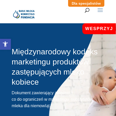
Dla specjalistów
WESPRZYJ
Otwórz pasek narzędzi
Międzynarodowy kodeks
marketingu produktów
zastępujących mleko
kobiece
Dokument zawierający zalecenia
co do ograniczeń w marketingu substytutów
mleka dla niemowląt.