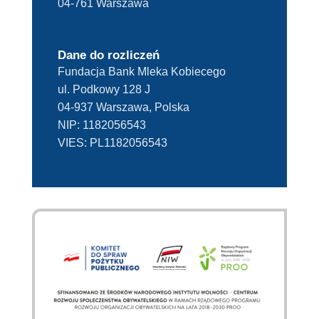
04-761 Warszawa
Dane do rozliczeń
Fundacja Bank Mleka Kobiecego
ul. Podkowy 128 J
04-937 Warszawa, Polska
NIP:
1182056543
VIES:
PL1182056543