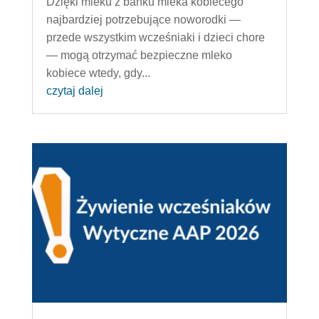
Dzięki mleku z banku mleka kobiecego
najbardziej potrzebujące noworodki —
przede wszystkim wcześniaki i dzieci chore
— mogą otrzymać bezpieczne mleko
kobiece wtedy, gdy...
czytaj dalej