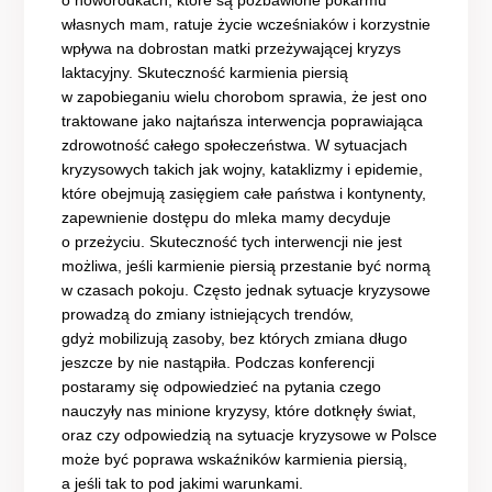
o noworodkach, które są pozbawione pokarmu
własnych mam, ratuje życie wcześniaków i korzystnie
wpływa na dobrostan matki przeżywającej kryzys
laktacyjny. Skuteczność karmienia piersią
w zapobieganiu wielu chorobom sprawia, że jest ono
traktowane jako najtańsza interwencja poprawiająca
zdrowotność całego społeczeństwa. W sytuacjach
kryzysowych takich jak wojny, kataklizmy i epidemie,
które obejmują zasięgiem całe państwa i kontynenty,
zapewnienie dostępu do mleka mamy decyduje
o przeżyciu. Skuteczność tych interwencji nie jest
możliwa, jeśli karmienie piersią przestanie być normą
w czasach pokoju. Często jednak sytuacje kryzysowe
prowadzą do zmiany istniejących trendów,
gdyż mobilizują zasoby, bez których zmiana długo
jeszcze by nie nastąpiła. Podczas konferencji
postaramy się odpowiedzieć na pytania czego
nauczyły nas minione kryzysy, które dotknęły świat,
oraz czy odpowiedzią na sytuacje kryzysowe w Polsce
może być poprawa wskaźników karmienia piersią,
a jeśli tak to pod jakimi warunkami.