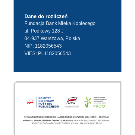
Dane do rozliczeń
Fundacja Bank Mleka Kobiecego
ul. Podkowy 128 J
04-937 Warszawa, Polska
NIP:
1182056543
VIES:
PL1182056543