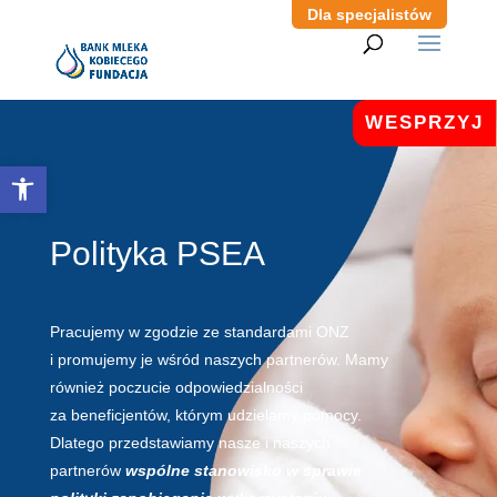
Dla specjalistów
WESPRZYJ
Otwórz pasek narzędzi
Polityka PSEA
Pracujemy w zgodzie ze standardami ONZ
i promujemy je wśród naszych partnerów. Mamy
również poczucie odpowiedzialności
za beneficjentów, którym udzielamy pomocy.
Dlatego przedstawiamy nasze i naszych
partnerów
wspólne stanowisko w sprawie