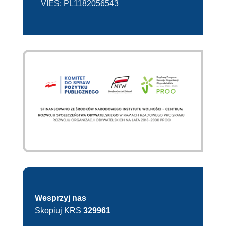
VIES:
PL1182056543
Wesprzyj nas
Skopiuj KRS
329961