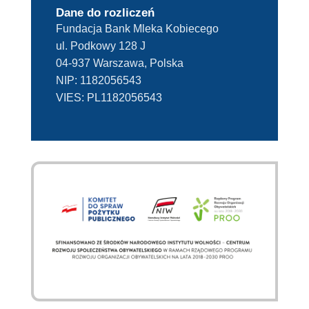
Dane do rozliczeń
Fundacja Bank Mleka Kobiecego
ul. Podkowy 128 J
04-937 Warszawa, Polska
NIP:
1182056543
VIES:
PL1182056543