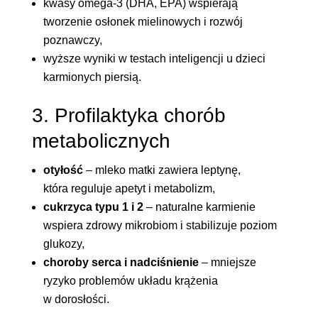
kwasy omega-3 (DHA, EPA) wspierają
tworzenie osłonek mielinowych i rozwój
poznawczy,
wyższe wyniki w testach inteligencji u dzieci
karmionych piersią.
3. Profilaktyka chorób
metabolicznych
otyłość
– mleko matki zawiera leptynę,
która reguluje apetyt i metabolizm,
cukrzyca typu 1 i 2
– naturalne karmienie
wspiera zdrowy mikrobiom i stabilizuje poziom
glukozy,
choroby serca i nadciśnienie
– mniejsze
ryzyko problemów układu krążenia
w dorosłości.