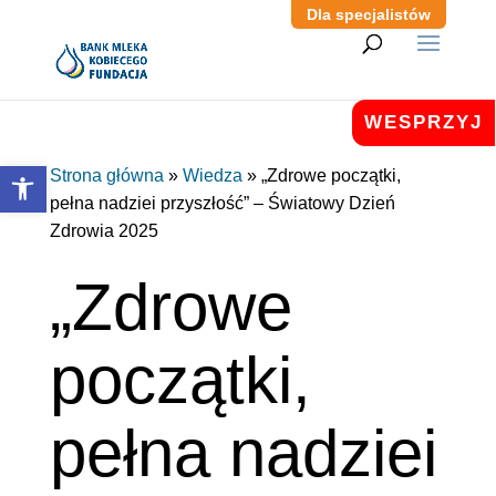
Dla specjalistów
WESPRZYJ
Otwórz pasek narzędzi
Strona główna
»
Wiedza
»
„Zdrowe początki,
pełna nadziei przyszłość” – Światowy Dzień
Zdrowia 2025
„Zdrowe
początki,
pełna nadziei