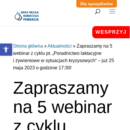
Dla specjalistów
WESPRZYJ
Otwórz pasek narzędzi
Strona główna
»
Aktualności
»
Zapraszamy na 5
webinar z cyklu pt. „Poradnictwo laktacyjne
i żywieniowe w sytuacjach kryzysowych“ – już 25
maja 2023 o godzinie 17:30!
Zapraszamy
na 5 webinar
z cyklu