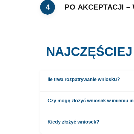
4
PO AKCEPTACJI –
NAJCZĘŚCIEJ
Ile trwa rozpatrywanie wniosku?
Standardowy czas wynosi do 10 dni od daty 
Czy mogę złożyć wniosek w imieniu in
Tak, pod warunkiem posiadania stosownych
Kiedy złożyć wniosek?