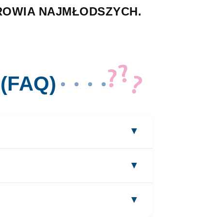
DROWIA NAJMŁODSZYCH.
(FAQ)
▼
▼
▼