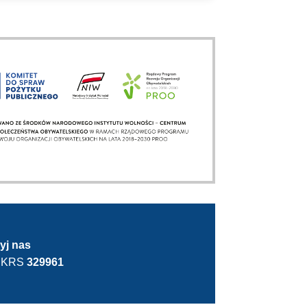
ięwzięcia.
yj nas
j KRS
329961