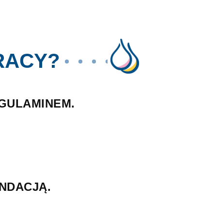
RACY?
EGULAMINEM.
bezpieczeństwo w obszarze medycyny
NDACJĄ.