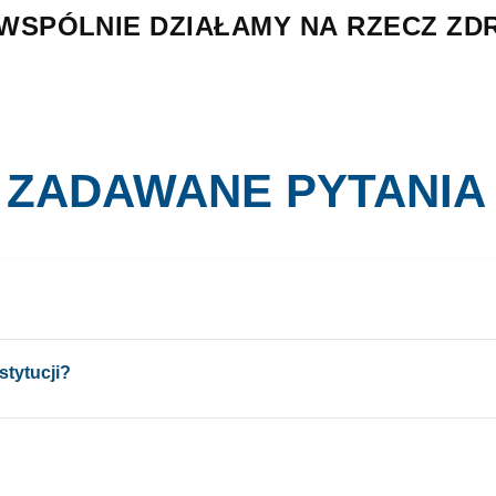
 WSPÓLNIE DZIAŁAMY NA RZECZ Z
 ZADAWANE PYTANIA 
złożenia.
stytucji?
 pełnomocnictw.