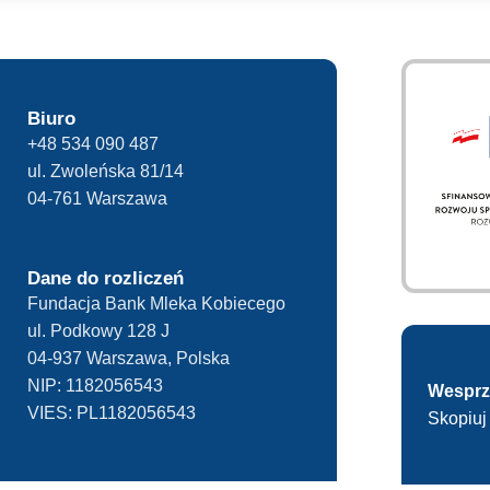
iesięcy i nie później niż 2 miesiące przed rozpoczęciem przeds
Biuro
+48 534 090 487
ul. Zwoleńska 81/14
04-761 Warszawa
Dane do rozliczeń
Fundacja Bank Mleka Kobiecego
ul. Podkowy 128 J
04-937 Warszawa, Polska
NIP:
1182056543
Wesprz
VIES:
PL1182056543
Skopiu